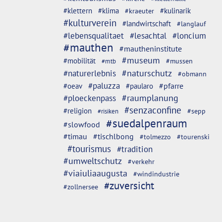
#klettern
#klima
#kulinarik
#kraeuter
#kulturverein
#landwirtschaft
#langlauf
#lebensqualitaet
#lesachtal
#loncium
#mauthen
#mautheninstitute
#museum
#mobilität
#mussen
#mtb
#naturschutz
#naturerlebnis
#obmann
#paluzza
#oeav
#pfarre
#paularo
#ploeckenpass
#raumplanung
#senzaconfine
#religion
#sepp
#risiken
#suedalpenraum
#slowfood
#timau
#tischlbong
#tolmezzo
#tourenski
#tourismus
#tradition
#umweltschutz
#verkehr
#viaiuliaaugusta
#windindustrie
#zuversicht
#zollnersee