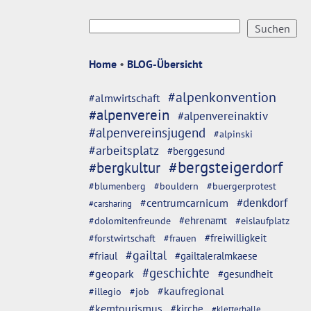
Home
•
BLOG-Übersicht
#alpenkonvention
#almwirtschaft
#alpenverein
#alpenvereinaktiv
#alpenvereinsjugend
#alpinski
#arbeitsplatz
#berggesund
#bergsteigerdorf
#bergkultur
#blumenberg
#bouldern
#buergerprotest
#denkdorf
#centrumcarnicum
#carsharing
#dolomitenfreunde
#ehrenamt
#eislaufplatz
#freiwilligkeit
#forstwirtschaft
#frauen
#gailtal
#friaul
#gailtaleralmkaese
#geschichte
#geopark
#gesundheit
#kaufregional
#illegio
#job
#kemtourismus
#kirche
#kletterhalle