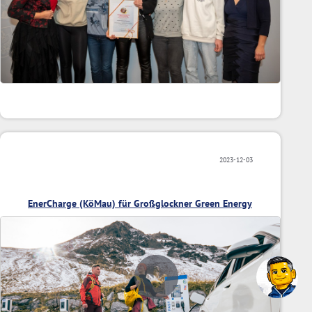
2023-12-03
EnerCharge (KöMau) für Großglockner Green Energy