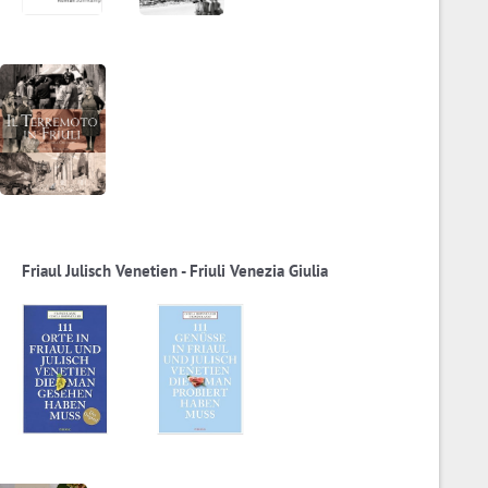
Friaul Julisch Venetien - Friuli Venezia Giulia