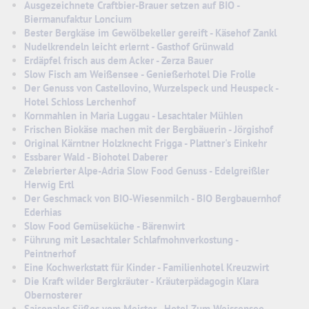
Ausgezeichnete Craftbier-Brauer setzen auf BIO -
Biermanufaktur Loncium
Bester Bergkäse im Gewölbekeller gereift - Käsehof Zankl
Nudelkrendeln leicht erlernt - Gasthof Grünwald
Erdäpfel frisch aus dem Acker - Zerza Bauer
Slow Fisch am Weißensee - Genießerhotel Die Frolle
Der Genuss von Castellovino, Wurzelspeck und Heuspeck -
Hotel Schloss Lerchenhof
Kornmahlen in Maria Luggau - Lesachtaler Mühlen
Frischen Biokäse machen mit der Bergbäuerin - Jörgishof
Original Kärntner Holzknecht Frigga - Plattner's Einkehr
Essbarer Wald - Biohotel Daberer
Zelebrierter Alpe-Adria Slow Food Genuss - Edelgreißler
Herwig Ertl
Der Geschmack von BIO-Wiesenmilch - BIO Bergbauernhof
Ederhias
Slow Food Gemüseküche - Bärenwirt
Führung mit Lesachtaler Schlafmohnverkostung -
Peintnerhof
Eine Kochwerkstatt für Kinder - Familienhotel Kreuzwirt
Die Kraft wilder Bergkräuter - Kräuterpädagogin Klara
Obernosterer
Saisonales Süßes vom Meister - Hotel Zum Weissensee