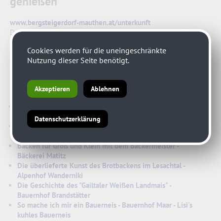
genießen
www.bergsteigerdorf-mauthen.at/unterkunft
Dein Urlaub im Bergsteigerdorf Mauthen
Cookies werden für die uneingeschränkte
Nutzung dieser Seite benötigt.
Slow Food Erlebnisse
Akzeptieren
Ablehnen
für Einheimische und Gäste
Der Schatz im Ofen - Brotbacken im Almwellness-Resort
Tuffbad
Datenschutzerklärung
BIO-Schafsmilchspezialitäten selber machen - Bio Hof Echt
Kraß
Backen für Groß und Klein mit dem Bäckermeister -
Bäckerei Matitz
Die überlieferte Kunst des Brotbackens im Lesachtal -
Alpenhof Wanderniki
Die Geschichte des "Gailtaler Weißen Landmais" -
Bauernhof Brandstätter
So mache ich mir ein Bauerneis - Bauernhof Maar - Lisi's
kuhles Bauerneis